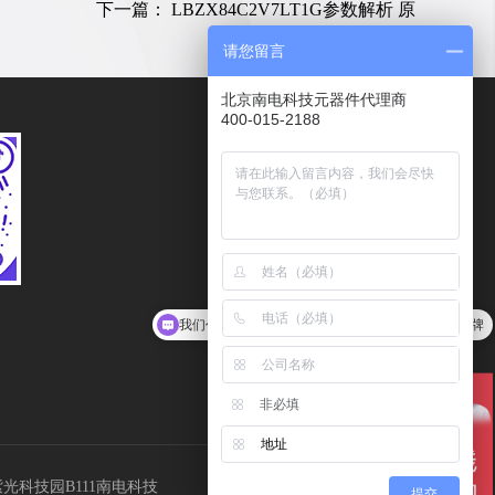
下一篇：
LBZX84C2V7LT1G参数解析 原
请您留言
北京南电科技元器件代理商
400-015-2188
服务热线
400-015-2188
传真
010－62102078
客服邮箱
我们代理LRC、HTC、COMON，分销安森美等品牌
Kefu@ndone.cn
非必填
地址
Tel：400-015-2188
光科技园B111南电科技
提交