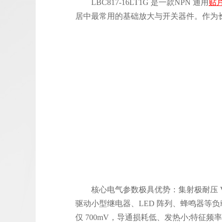
LBC817-16LT1G 是一款NPN 通用
贴
居中最常用的基础放大与开关器件。作为长
核心电气参数极具优势：集射极耐压 Vceo
驱动小型继电器、LED 阵列、蜂鸣器等负载;最
仅 700mV，导通损耗低、发热小;特征频率