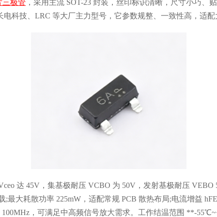
片三极管
，采用主流 SOT-23 封装，丝印标识清晰，尺寸小巧
电科技、LRC 等大厂主力型号，它参数规整、一致性高，适
 达 45V，集基极耐压 VCBO 为 50V，发射基极耐压 VEBO 5
大耗散功率 225mW，适配常规 PCB 散热布局;电流增益 hFE 区间
 100MHz，可满足中高频信号放大需求。工作结温范围 **-55℃