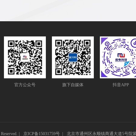
官方公众号
旗下自媒体
抖音APP
eserved. |
京ICP备15031759号
|
北京市通州区永顺镇商通大道5号院紫