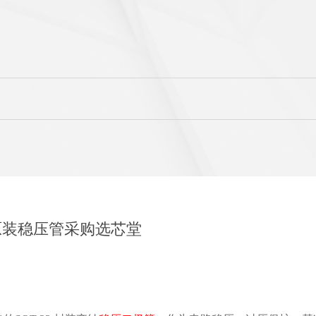
析 原装稳压管采购选芯堂