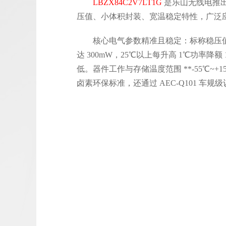
LBZX84C2V7LT1G
是乐山无线电推出的
压值、小体积封装、宽温稳定特性，广泛
核心电气参数精准且稳定：标称稳压值 2.
达 300mW，25℃以上每升高 1℃功率降额
低。器件工作与存储温度范围 **-55℃~+
卤素环保标准，还通过 AEC-Q101 车