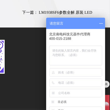
下一篇：
LM1938SF6参数全解 原装 LED
请您留言
北京南电科技元器件代理商
400-015-2188
服务热线
400-015-2188
传真
010－62102078
量大价优，欢迎点击在线咨询
客服邮箱
我们代理LRC、HTC、COMON，分销安森美等品牌
Kefu@ndone.cn
非必填