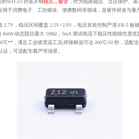
SOT-23 封装齐纳
稳压二极管
，作为电路稳压、过压保护、基
应用于消费电子、工控模块、便携数码等领域，是硬件研发与量
7V，稳压区间覆盖 2.5V~2.9V，电压容差控制严谨;FR-5 
 1.8mW;动态阻抗最大 100Ω，5mA 测试电流下稳压性能线性度
150℃**，满足工业级宽温工况;焊接耐温可达 260℃/10 秒，适
规级认证，可适配车载严苛场景。