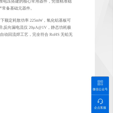
准电压搭建的核心常用器件，凭借精准稳
产常备基础元器件。
板材下额定耗散功率 225mW，氧化铝基板可
优异;反向漏电流仅 20μA@1V，静态功耗极
配全自动回流焊工艺，完全符合 RoHS 无铅无
微信公众号
企点客服