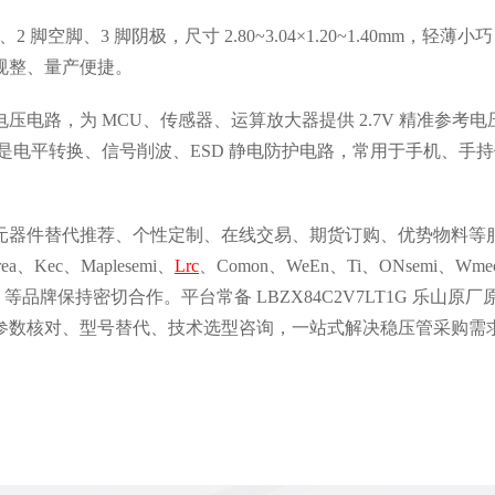
2 脚空脚、3 脚阴极，尺寸 2.80~3.04×1.20~1.40mm，轻薄
规整、量产便捷。
电路，为 MCU、传感器、运算放大器提供 2.7V 精准参考电压
是电平转换、信号削波、ESD 静电防护电路，常用于手机、手
元器件替代推荐、个性定制、在线交易、期货订购、优势物料等
Kec、Maplesemi、
Lrc
、Comon、WeEn、Ti、ONsemi
、Infineon 等品牌保持密切合作。平台常备 LBZX84C2V7LT1
参数核对、型号替代、技术选型咨询，一站式解决稳压管采购需