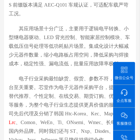
S 前缀版本满足 AEC-Q101 车规认证，可适配车载严苛
工况。
其应用场景十分广泛，主要用于逻辑电平转换、小
型继电器驱动、LED 背光控制、智能家居控制模块、车
载低压信号处理等低功耗贴片场景。集成化设计大幅减
少元器件数量，缩小电路板占用空间，降低采购与焊接
成本，稳定性强、漏电流低，批量应用故障率极低。
微信公众号
电子行业采购最怕缺货、假货、参数不符，选对平
台至关重要。芯堂作为电子元器件采购平台，提供元器
替代推荐、个性定制、在线交易、期货订购、优势物料
企点客服
等服务，为整个电子行业生态提供更具价值的服务。公
司先后代理及分销了韩国 Htc-Korea、Kec、Maplesemi、
Lrc
、Comon、WeEn、Ti、ONsemi、Wmec、长电科技等
客服微信
国内外品牌。同时我们还与 ST、Nxp、Diodes、
Vishay、Ixys、Infineon 等品牌保持密切合作。