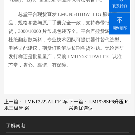
联系我们
芯堂平台现货直发 LMUN5311DW1T1G 原装正
品，规格参数与原厂手册完全一致，支持卷带批量供
回到顶部
货，3000/10000 片常规包装齐全。平台严控货源渠道，
杜绝翻新散新料，专业技术团队可提供器件替代选型、
电路适配建议，期货订购解决长期备货难题。无论是研
发打样还是批量量产，采购 LMUN5311DW1T1G 认准
芯堂，省心、靠谱、有保障。
上一篇：
LMBT2222ALT1G车
下一篇：
LM1938SF6升压 IC
规三极管 采
采购优选认
了解南电