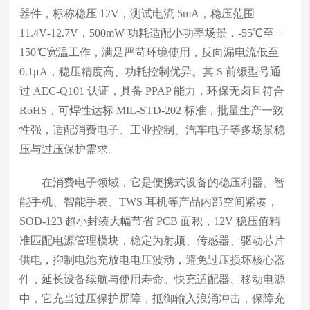
器件，标称稳压 12V，测试电流 5mA，稳压范围
11.4V‑12.7V，500mW 功耗适配小功率场景，-55℃至 +
150℃宽温工作，满足严苛环境使用，反向漏电流低至
0.1μA，稳压精度高、功耗控制优异。其 S 前缀型号通
过 AEC‑Q101 认证，具备 PPAP 能力，环保无卤且符合
RoHS，可焊性达标 MIL‑STD‑202 标准，批量生产一致
性强，适配消费电子、工业控制、汽车电子等多场景稳
压与过压保护需求。
在消费电子领域，它是便携式设备的稳压利器。智
能手机、智能手表、TWS 耳机等产品内部空间紧凑，
SOD‑123 超小封装大幅节省 PCB 面积，12V 稳压值精
准匹配电源管理模块，稳定为射频、传感器、驱动芯片
供电，抑制电池充放电电压波动，避免过压损坏核心器
件，延长设备续航与使用寿命。快充适配器、移动电源
中，它充当过压保护屏障，抵御输入浪涌冲击，保障充