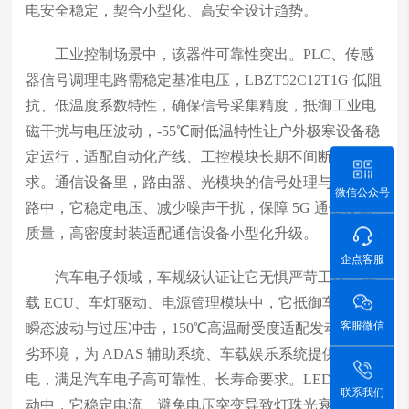
电安全稳定，契合小型化、高安全设计趋势。
工业控制场景中，该器件可靠性突出。PLC、传感
器信号调理电路需稳定基准电压，LBZT52C12T1G 低阻
抗、低温度系数特性，确保信号采集精度，抵御工业电
磁干扰与电压波动，-55℃耐低温特性让户外极寒设备稳
定运行，适配自动化产线、工控模块长期不间断工作需
求。通信设备里，路由器、光模块的信号处理与供电电
微信公众号
路中，它稳定电压、减少噪声干扰，保障 5G 通信传输
质量，高密度封装适配通信设备小型化升级。
企点客服
汽车电子领域，车规级认证让它无惧严苛工况。车
载 ECU、车灯驱动、电源管理模块中，它抵御车载电源
客服微信
瞬态波动与过压冲击，150℃高温耐受度适配发动机舱恶
劣环境，为 ADAS 辅助系统、车载娱乐系统提供稳定供
电，满足汽车电子高可靠性、长寿命要求。LED 照明驱
联系我们
动中，它稳定电流、避免电压突变导致灯珠光衰，提升