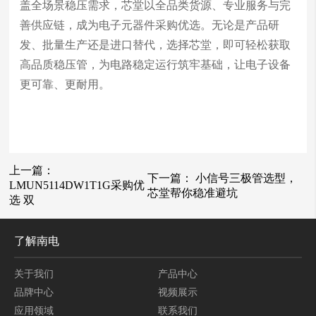
盖全场景稳压需求，芯堂以全品类货源、专业服务与完
善供应链，成为电子元器件采购优选。无论是产品研
发、批量生产还是进口替代，选择芯堂，即可轻松获取
高品质稳压管，为电路稳定运行筑牢基础，让电子设备
更可靠、更耐用。
上一篇：
下一篇：
小信号三极管选型，
LMUN5114DW1T1G采购优
芯堂帮你稳准避坑
选 双
了解南电
关于我们
产品中心
品牌中心
视频展示
应用领域
联系我们