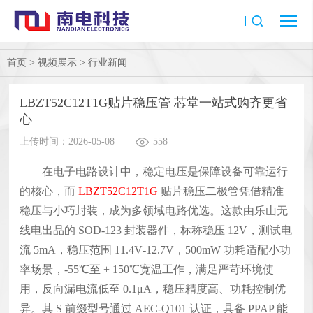
首页
>
视频展示
>
行业新闻
LBZT52C12T1G贴片稳压管 芯堂一站式购齐更省
心
上传时间：2026-05-08
558
在电子电路设计中，稳定电压是保障设备可靠运行
的核心，而
LBZT52C12T1G
贴片稳压二极管凭借精准
稳压与小巧封装，成为多领域电路优选。这款由乐山无
线电出品的 SOD‑123 封装器件，标称稳压 12V，测试电
流 5mA，稳压范围 11.4V‑12.7V，500mW 功耗适配小功
率场景，-55℃至 + 150℃宽温工作，满足严苛环境使
用，反向漏电流低至 0.1μA，稳压精度高、功耗控制优
异。其 S 前缀型号通过 AEC‑Q101 认证，具备 PPAP 能