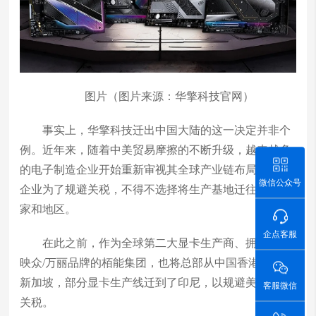
图片（图片来源：华擎科技官网）
事实上，华擎科技迁出中国大陆的这一决定并非个
例。近年来，随着中美贸易摩擦的不断升级，越来越多
的电子制造企业开始重新审视其全球产业链布局。一些
微信公众号
企业为了规避关税，不得不选择将生产基地迁往其他国
家和地区。
企点客服
在此之前，作为全球第二大显卡生产商、拥有索泰/
映众/万丽品牌的栢能集团，也将总部从中国香港迁到了
新加坡，部分显卡生产线迁到了印尼，以规避美国的高
客服微信
关税。