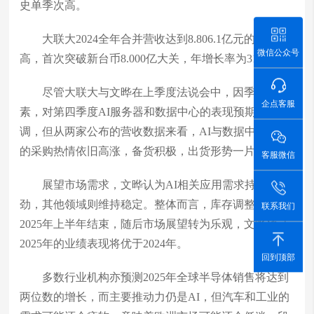
史单季次高。
大联大2024全年合并营收达到8.806.1亿元的历史新
微信公众号
高，首次突破新台币8.000亿大关，年增长率为31%。
尽管大联大与文晔在上季度法说会中，因季节性因
企点客服
素，对第四季度AI服务器和数据中心的表现预期有所下
调，但从两家公布的营收数据来看，AI与数据中心客户
的采购热情依旧高涨，备货积极，出货形势一片向好。
客服微信
展望市场需求，文晔认为AI相关应用需求持续强
劲，其他领域则维持稳定。整体而言，库存调整预期于
联系我们
2025年上半年结束，随后市场展望转为乐观，文晔预计
2025年的业绩表现将优于2024年。
回到顶部
多数行业机构亦预测2025年全球半导体销售将达到
两位数的增长，而主要推动力仍是AI，但汽车和工业的