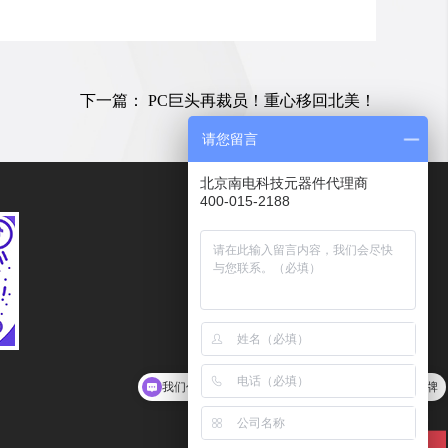
下一篇：
PC巨头再裁员！重心移回北美！
请您留言
北京南电科技元器件代理商
400-015-2188
服务热线
400-015-2188
传真
010－62102078
客服邮箱
我们代理LRC、HTC、COMON，分销安森美等品牌
Kefu@ndone.cn