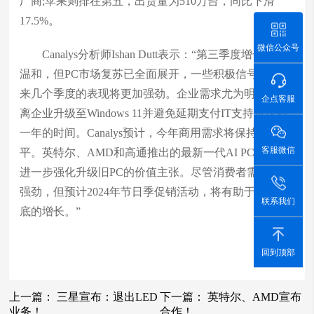
厂商;苹果则排在第五，出货量为510万台，同比下滑
17.5%。
微信公众号
Canalys分析师Ishan Dutt表示：“第三季度增长较为
温和，但PC市场复苏已全面展开，一些积极信号表明未
来几个季度的表现将更加强劲。企业需求尤为明显，距
企点客服
离企业升级至Windows 11并避免延期支付IT支持费仅剩
一年的时间。Canalys预计，今年商用需求将保持较高水
客服微信
平。英特尔、AMD和高通推出的最新一代AI PC处理器
进一步强化升级旧PC的价值主张。尽管消费者需求并不
强劲，但预计2024年节日季促销活动，将有助于支持年
联系我们
底的增长。”
回到顶部
上一篇：
三星宣布：退出LED
下一篇：
英特尔、AMD宣布
业务！
合作！