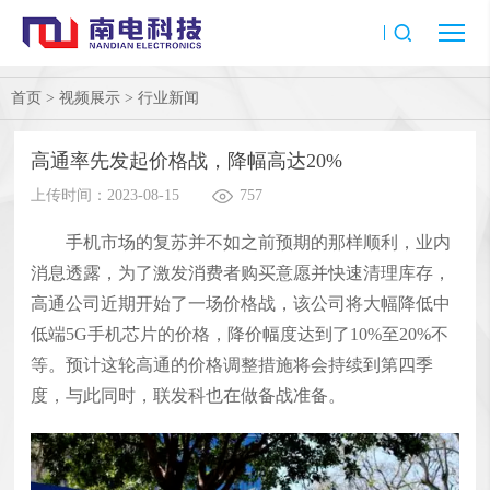
首页
>
视频展示
>
行业新闻
高通率先发起价格战，降幅高达20%
上传时间：2023-08-15
757
手机市场的复苏并不如之前预期的那样顺利，业内
消息透露，为了激发消费者购买意愿并快速清理库存，
高通公司近期开始了一场价格战，该公司将大幅降低中
低端5G手机芯片的价格，降价幅度达到了10%至20%不
等。预计这轮高通的价格调整措施将会持续到第四季
度，与此同时，联发科也在做备战准备。