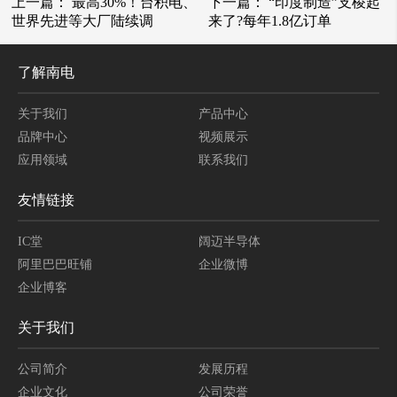
上一篇：
最高30%！台积电、
下一篇：
“印度制造”支棱起
世界先进等大厂陆续调
来了?每年1.8亿订单
了解南电
关于我们
产品中心
品牌中心
视频展示
应用领域
联系我们
友情链接
IC堂
阔迈半导体
阿里巴巴旺铺
企业微博
企业博客
关于我们
公司简介
发展历程
企业文化
公司荣誉