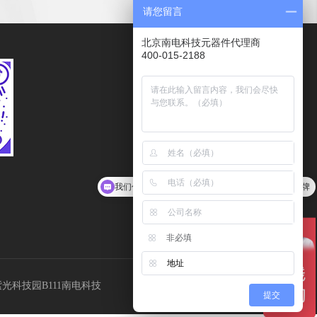
请您留言
北京南电科技元器件代理商
400-015-2188
服务热线
400-015-2188
传真
010－62102078
客服邮箱
我们代理LRC、HTC、COMON，分销安森美等品牌
Kefu@ndone.cn
非必填
地址
Tel：400-015-2188
光科技园B111南电科技
提交