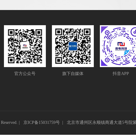
官方公众号
旗下自媒体
抖音APP
eserved. |
京ICP备15031759号
|
北京市通州区永顺镇商通大道5号院紫