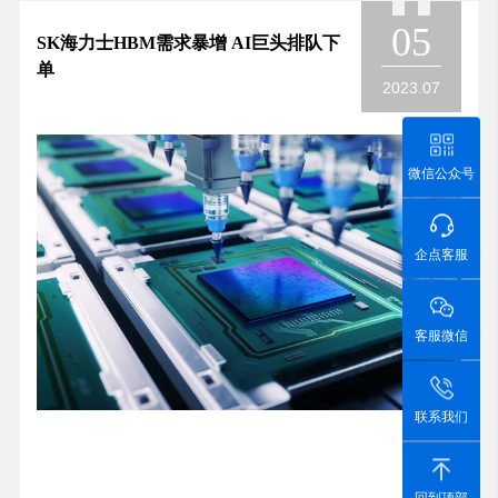
05
SK海力士HBM需求暴增 AI巨头排队下
单
2023.07
微信公众号
企点客服
客服微信
联系我们
回到顶部