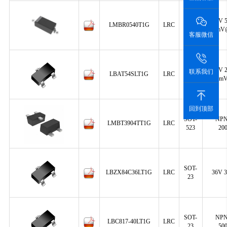
SOD-
40V 
LMBR0540T1G
LRC
123
550mV
客服微信
SOT-
30V 
联系我们
LBAT54SLT1G
LRC
23
320m
回到顶部
SOT-
NPN
LMBT3904TT1G
LRC
523
20
SOT-
LBZX84C36LT1G
LRC
36V 
23
SOT-
NPN
LBC817-40LT1G
LRC
23
50