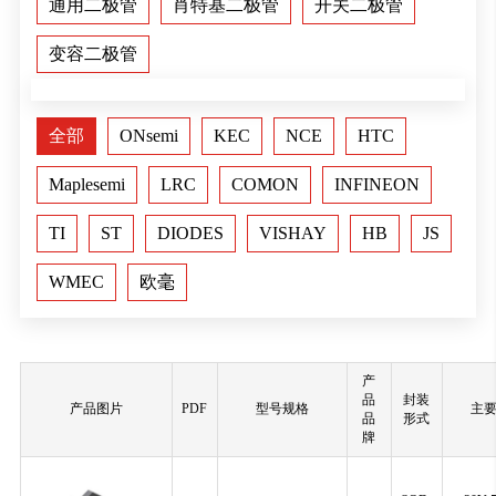
通用二极管
肖特基二极管
开关二极管
变容二极管
全部
ONsemi
KEC
NCE
HTC
Maplesemi
LRC
COMON
INFINEON
TI
ST
DIODES
VISHAY
HB
JS
WMEC
欧毫
产
品
封装
产品图片
PDF
型号规格
主
品
形式
牌