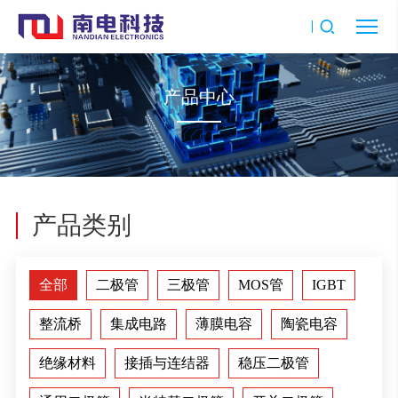
产品中心
产品类别
全部
二极管
三极管
MOS管
IGBT
整流桥
集成电路
薄膜电容
陶瓷电容
绝缘材料
接插与连结器
稳压二极管