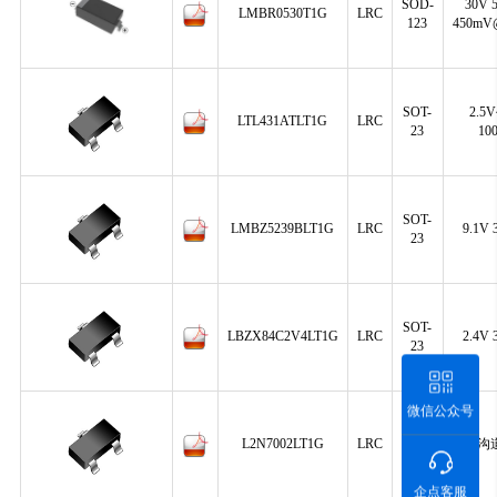
SOD-
30V 
LMBR0530T1G
LRC
123
450mV
SOT-
2.5
LTL431ATLT1G
LRC
23
10
SOT-
LMBZ5239BLT1G
LRC
9.1V
23
SOT-
LBZX84C2V4LT1G
LRC
2.4V
23
微信公众号
SOT-
L2N7002LT1G
LRC
N沟道
23
企点客服