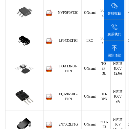
P沟道
SOT-
NVF5P03T3G
ONsemi
30V
客服微信
223
5.2A
联系我们
P沟道
SOT-
LP9435LT1G
LRC
30V
23E
5.3A
回到顶部
TO-
N沟道
FQA13N80-
ONsemi
3P-
800V
F109
3L
12.6A
N沟道
FQA9N90C-
TO-
ONsemi
900V
F109
3PN
9A
N沟道
SOT-
2N7002LT1G
ONsemi
60V
23