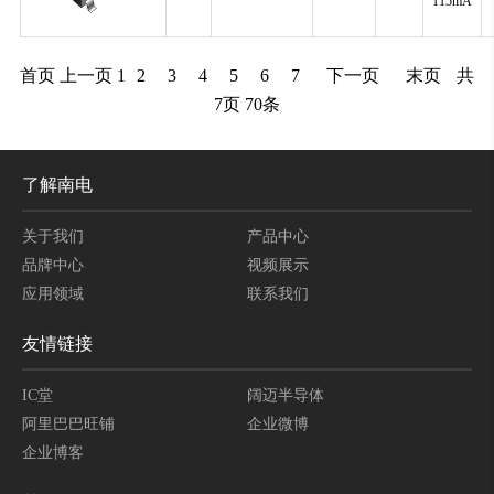
115mA
首页
上一页
1
2
3
4
5
6
7
下一页
末页
共
7
页
70
条
了解南电
关于我们
产品中心
品牌中心
视频展示
应用领域
联系我们
友情链接
IC堂
阔迈半导体
阿里巴巴旺铺
企业微博
企业博客