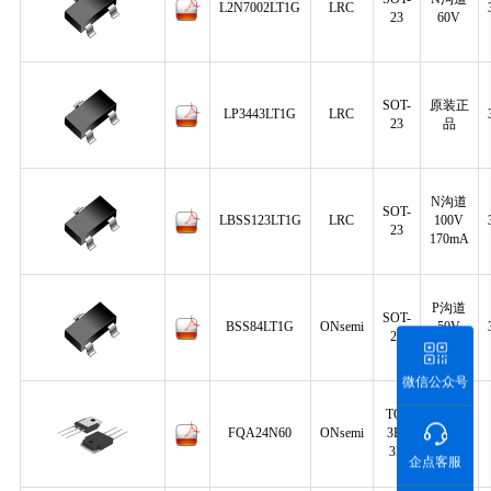
L2N7002LT1G
LRC
23
60V
SOT-
原装正
LP3443LT1G
LRC
23
品
N沟道
SOT-
LBSS123LT1G
LRC
100V
23
170mA
P沟道
SOT-
BSS84LT1G
ONsemi
50V
23
130mA
微信公众号
TO-
N沟道
FQA24N60
ONsemi
3P-
600V
3L
23.5A
企点客服