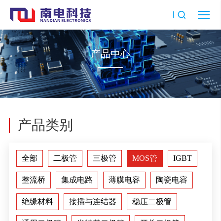
产品中心
产品类别
全部
二极管
三极管
MOS管
IGBT
整流桥
集成电路
薄膜电容
陶瓷电容
绝缘材料
接插与连结器
稳压二极管