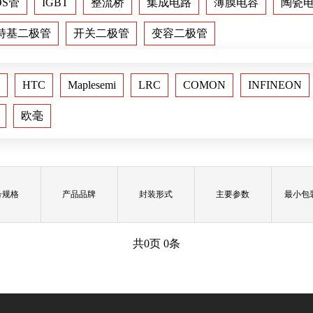
OS管
IGBT
整流桥
集成电路
薄膜电容
陶瓷
特基二极管
开关二极管
变容二极管
HTC
Maplesemi
LRC
COMON
INFINEON
欧毫
号规格
产品品牌
封装形式
主要参数
最小包
共
0
页
0
条