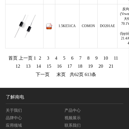
反
(Vrwm
大
70.
1.5KE51CA
COMON
DO201AE
(Ipp)
21.
首页
上一页
1
2
3
4
5
6
7
8
9
10
11
12
13
14
15
16
17
18
19
20
21
下一页
末页
共
62
页
613
条
了解南电
关于我们
产品中心
品牌中心
视频展示
应用领域
联系我们