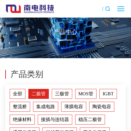
产品中心
产品类别
全部
二极管
三极管
MOS管
IGBT
整流桥
集成电路
薄膜电容
陶瓷电容
绝缘材料
接插与连结器
稳压二极管