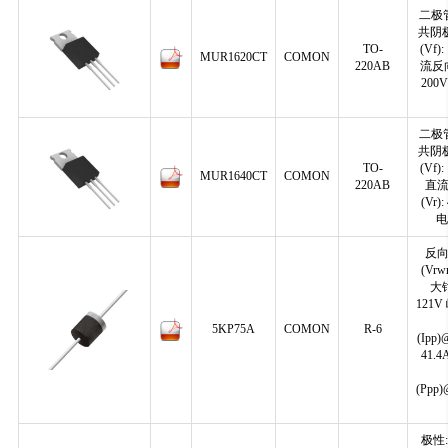
二极管
共阴
TO-
(Vf)
MUR1620CT
COMON
220AB
流反向
200
二极管
共阴
TO-
(Vf)
MUR1640CT
COMON
220AB
直
(Vr)
电
反
(Vrw
大
121
5KP75A
COMON
R-6
(Ipp)
41.
(Ppp)
极性: