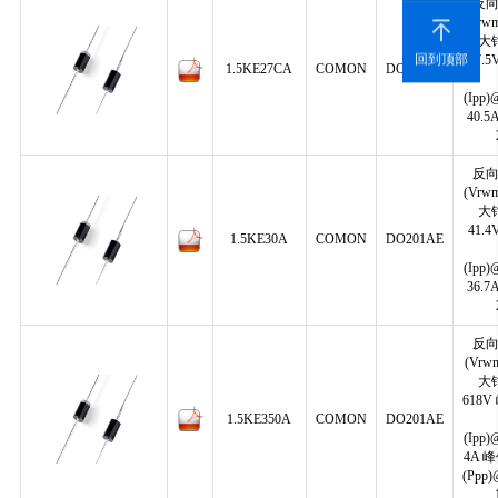
反
(Vrwm
大
回到顶部
37.
1.5KE27CA
COMON
DO201AE
(Ipp)
40.
反
(Vrwm
大
41.
1.5KE30A
COMON
DO201AE
(Ipp)
36.
反
(Vrw
大
618
1.5KE350A
COMON
DO201AE
(Ipp)
4A 
(Ppp)