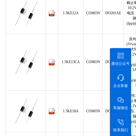
截止电
10.
1.5KE12A
COMON
DO201AE
电压: 
(Ipp)
反
(Vrwm
大
18.
1.5KE13CA
COMON
DO201AE
微信公众号
(Ipp)
83.
(Ppp)
企点客服
极性:
截止电
15.
客服微信
1.5KE18A
COMON
DO201AE
电压: 
(Ipp)
联系我们