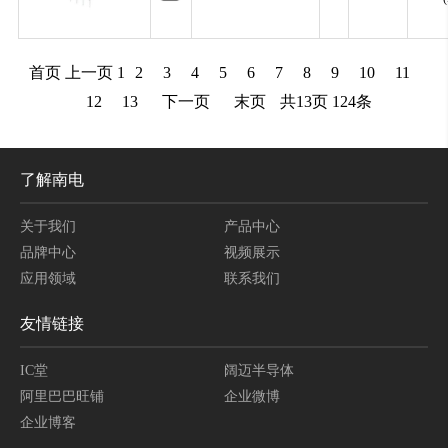
首页
上一页
1
2
3
4
5
6
7
8
9
10
11
12
13
下一页
末页
共
13
页
124
条
了解南电
关于我们
产品中心
品牌中心
视频展示
应用领域
联系我们
友情链接
IC堂
阔迈半导体
阿里巴巴旺铺
企业微博
企业博客