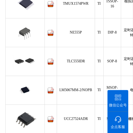
TSSOP-
模拟
TMUX1574PWR
TI
16
定时器
NE555P
TI
DIP-8
定时器
TLC555IDR
TI
SOP-8
MSOP-
LM5067MM-2/NOPB
TI
10
微信公众号
UCC27524ADR
TI
SOIC-8
栅
企点客服