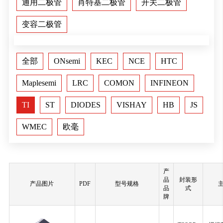
通用二极管
肖特基二极管
开关二极管
变容二极管
全部
ONsemi
KEC
NCE
HTC
Maplesemi
LRC
COMON
INFINEON
TI
ST
DIODES
VISHAY
HB
JS
WMEC
欧毫
产
品
封装形
产品图片
PDF
型号规格
品
式
牌