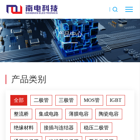
产品中心
产品类别
全部
二极管
三极管
MOS管
IGBT
整流桥
集成电路
薄膜电容
陶瓷电容
绝缘材料
接插与连结器
稳压二极管