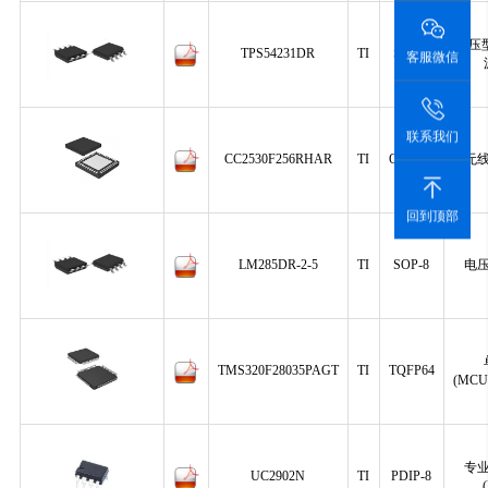
降压型
TPS54231DR
TI
SOP-8
客服微信
联系我们
CC2530F256RHAR
TI
QFN-40
无
回到顶部
LM285DR-2-5
TI
SOP-8
电
TMS320F28035PAGT
TI
TQFP64
(MCU
专
UC2902N
TI
PDIP-8