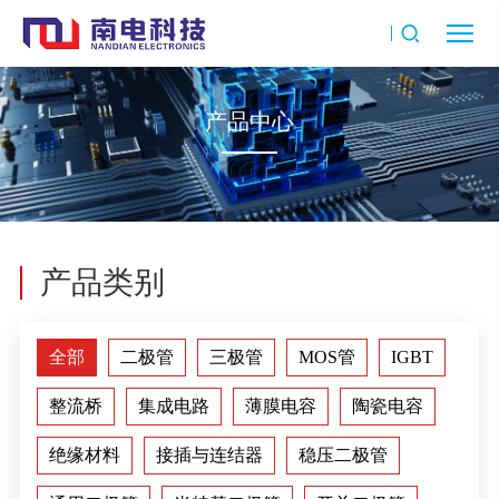
产品中心
产品类别
全部
二极管
三极管
MOS管
IGBT
整流桥
集成电路
薄膜电容
陶瓷电容
绝缘材料
接插与连结器
稳压二极管