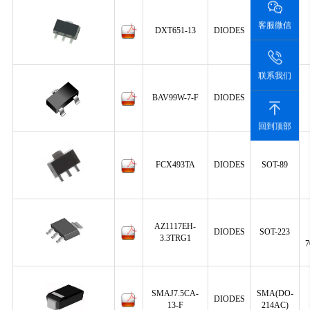
客服微信
DXT651-13
DIODES
SOT-89-3
联系我们
BAV99W-7-F
DIODES
SOT-23
回到顶部
FCX493TA
DIODES
SOT-89
AZ1117EH-
DIODES
SOT-223
3.3TRG1
7
SMAJ7.5CA-
SMA(DO-
DIODES
13-F
214AC)