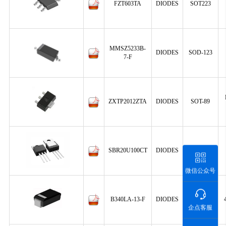
FZT603TA
DIODES
SOT223
MMSZ5233B-
DIODES
SOD-123
7-F
ZXTP2012ZTA
DIODES
SOT-89
SBR20U100CT
DIODES
TO-220-3
微信公众号
B340LA-13-F
DIODES
SMA
企点客服