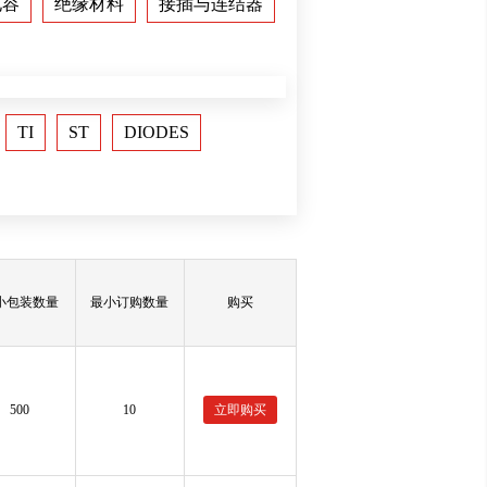
电容
绝缘材料
接插与连结器
TI
ST
DIODES
小包装数量
最小订购数量
购买
500
10
立即购买