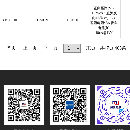
正向压降(Vf):
1.1V@4A 直流反
向耐压(Vr): 1kV
KBPC810
COMON
KBPC8
整流电流: 8A 反向
电流(Ir):
10uA@1kV
首页
上一页
下一页
末页
共
47
页
465
条