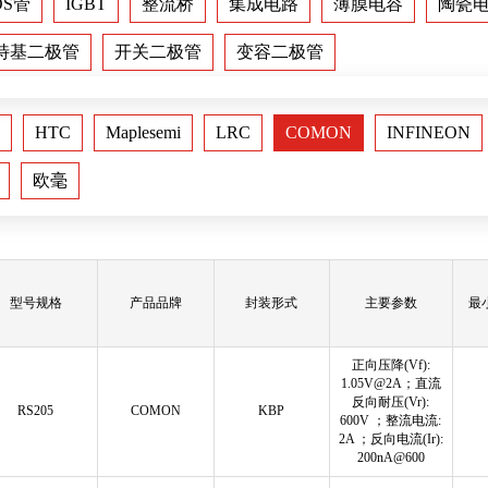
OS管
IGBT
整流桥
集成电路
薄膜电容
陶瓷
特基二极管
开关二极管
变容二极管
HTC
Maplesemi
LRC
COMON
INFINEON
欧毫
型号规格
产品品牌
封装形式
主要参数
最
正向压降(Vf):
1.05V@2A；直流
反向耐压(Vr):
RS205
COMON
KBP
600V ；整流电流:
2A ；反向电流(Ir):
200nA@600