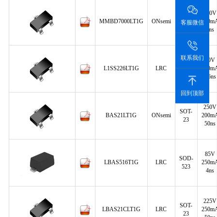
100V
SOT-
MMBD7000LT1G
ONsemi
200m
客服微信
23
4ns
联系我们
80V
SOT-
L1SS226LT1G
LRC
100m
23
1.6ns
回到顶部
250V
SOT-
BAS21LT1G
ONsemi
200m
23
50ns
85V
SOD-
LBAS516T1G
LRC
250m
523
4ns
225V
SOT-
LBAS21CLT1G
LRC
250m
23