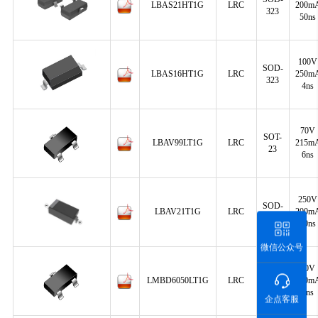
LBAS21HT1G
LRC
200m
323
50ns
100V
SOD-
LBAS16HT1G
LRC
250m
323
4ns
70V
SOT-
LBAV99LT1G
LRC
215m
23
6ns
250V
SOD-
LBAV21T1G
LRC
200m
123
50ns
微信公众号
70V
SOT-
LMBD6050LT1G
LRC
200m
23
4ns
企点客服