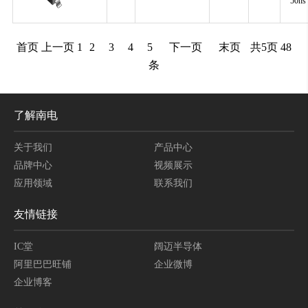
50ns
首页
上一页
1
2
3
4
5
下一页
末页
共
5
页
48
条
了解南电
关于我们
产品中心
品牌中心
视频展示
应用领域
联系我们
友情链接
IC堂
阔迈半导体
阿里巴巴旺铺
企业微博
企业博客