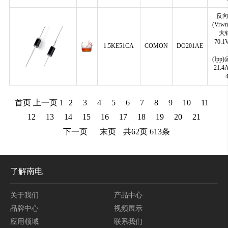
反
(Vrwm
大
70.
1.5KE51CA
COMON
DO201AE
(Ipp)
21.
首页
上一页
1
2
3
4
5
6
7
8
9
10
11
12
13
14
15
16
17
18
19
20
21
下一页
末页
共
62
页
613
条
了解南电
关于我们
产品中心
品牌中心
视频展示
应用领域
联系我们