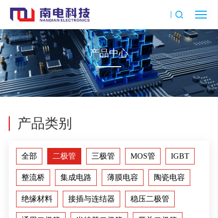
产品中心
产品类别
全部
二极管
三极管
MOS管
IGBT
整流桥
集成电路
薄膜电容
陶瓷电容
绝缘材料
接插与连结器
稳压二极管