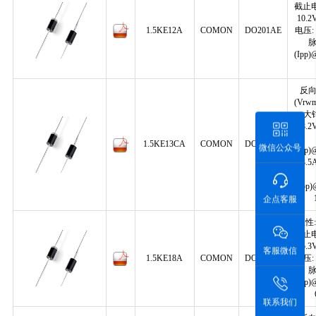
截止电
10.
1.5KE12A
COMON
DO201AE
电压: 
(Ipp)
反
(Vrwm
大
18.
1.5KE13CA
COMON
DO201AE
微信公众号
(Ipp)
83.
(Ppp)
企点客服
极性:
截止电
15.
客服微信
1.5KE18A
COMON
DO201AE
电压: 
(Ipp)
联系我们