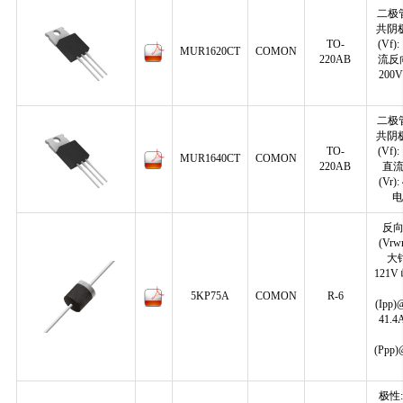
二极管
共阴
TO-
(Vf)
MUR1620CT
COMON
220AB
流反向
200
二极管
共阴
TO-
(Vf)
MUR1640CT
COMON
220AB
直
(Vr)
电
反
(Vrw
大
121
5KP75A
COMON
R-6
(Ipp)
41.
(Ppp)
极性: