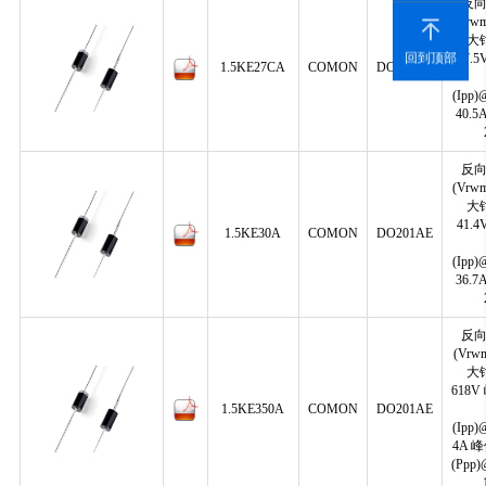
反
(Vrwm
大
回到顶部
37.
1.5KE27CA
COMON
DO201AE
(Ipp)
40.
反
(Vrwm
大
41.
1.5KE30A
COMON
DO201AE
(Ipp)
36.
反
(Vrw
大
618
1.5KE350A
COMON
DO201AE
(Ipp)
4A 
(Ppp)