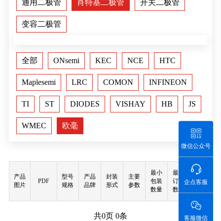
通用二极管
肖特基二极管
开关二极管
变容二极管
全部
ONsemi
KEC
NCE
HTC
Maplesemi
LRC
COMON
INFINEON
TI
ST
DIODES
VISHAY
HB
JS
WMEC
欧毫
微信公众号
最小
最小
产品
型号
产品
封装
主要
PDF
包装
订购
购买
企点客服
图片
规格
品牌
形式
参数
数量
数量
共
0
页
0
条
客服微信