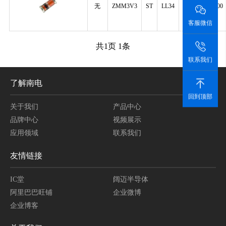
3.3V
无
ZMM3V3
ST
LL34
2500
500mW
客服微信
共
1
页
1
条
联系我们
了解南电
回到顶部
关于我们
产品中心
品牌中心
视频展示
应用领域
联系我们
友情链接
IC堂
阔迈半导体
阿里巴巴旺铺
企业微博
企业博客