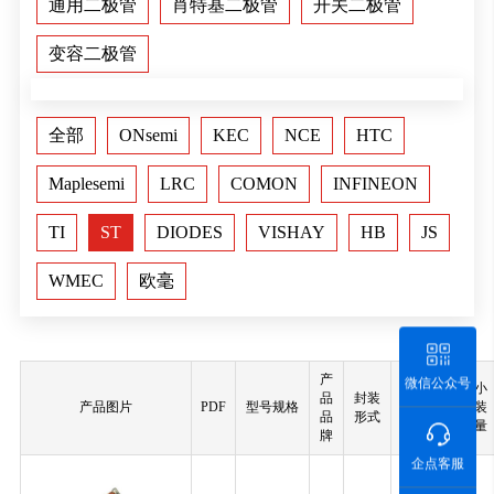
通用二极管
肖特基二极管
开关二极管
变容二极管
全部
ONsemi
KEC
NCE
HTC
Maplesemi
LRC
COMON
INFINEON
TI
ST
DIODES
VISHAY
HB
JS
WMEC
欧毫
产
微信公众号
最小
品
封装
主要参
产品图片
PDF
型号规格
包装
品
形式
数
数量
牌
企点客服