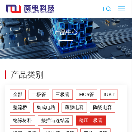
产品中心
产品类别
全部
二极管
三极管
MOS管
IGBT
整流桥
集成电路
薄膜电容
陶瓷电容
绝缘材料
接插与连结器
稳压二极管