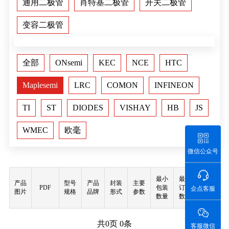
通用二极管
肖特基二极管
开关二极管
变容二极管
全部
ONsemi
KEC
NCE
HTC
Maplesemi
LRC
COMON
INFINEON
TI
ST
DIODES
VISHAY
HB
JS
WMEC
欧毫
微信公众号
最小
最小
产品
型号
产品
封装
主要
PDF
包装
订购
购买
企点客服
图片
规格
品牌
形式
参数
数量
数量
共
0
页
0
条
客服微信