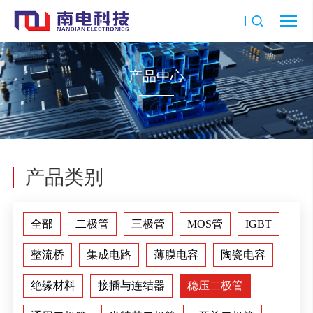
产品中心
产品类别
全部
二极管
三极管
MOS管
IGBT
整流桥
集成电路
薄膜电容
陶瓷电容
绝缘材料
接插与连结器
稳压二极管