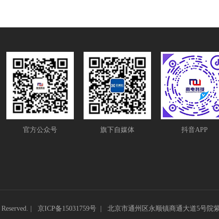
官方公众号
旗下自媒体
抖音APP
eserved. |
京ICP备15031759号
|
北京市通州区永顺镇商通大道5号院紫