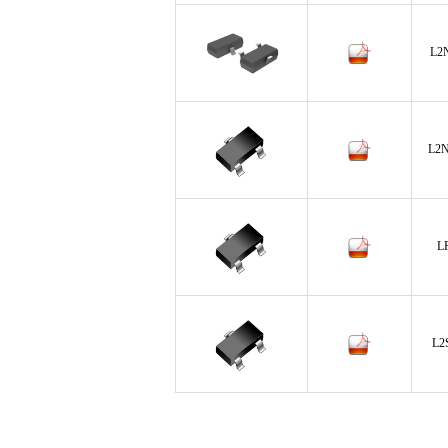
L2
L2
L
L2