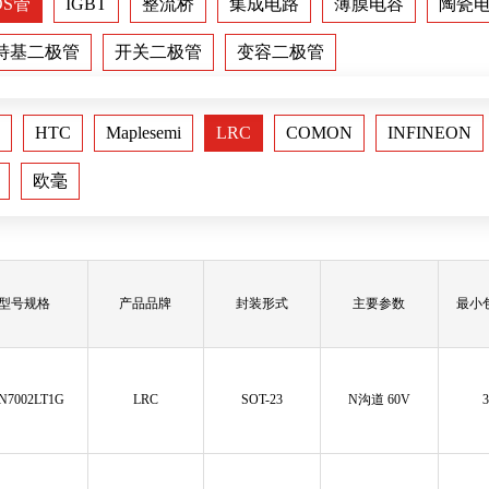
OS管
IGBT
整流桥
集成电路
薄膜电容
陶瓷
特基二极管
开关二极管
变容二极管
HTC
Maplesemi
LRC
COMON
INFINEON
欧毫
型号规格
产品品牌
封装形式
主要参数
最小
N7002LT1G
LRC
SOT-23
N沟道 60V