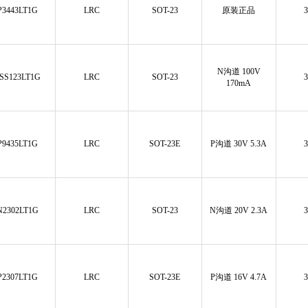
P3443LT1G
LRC
SOT-23
原装正品
N沟道 100V
SS123LT1G
LRC
SOT-23
170mA
P9435LT1G
LRC
SOT-23E
P沟道 30V 5.3A
N2302LT1G
LRC
SOT-23
N沟道 20V 2.3A
P2307LT1G
LRC
SOT-23E
P沟道 16V 4.7A