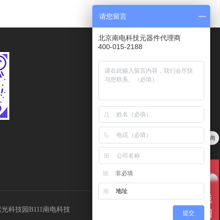
请您留言
北京南电科技元器件代理商
400-015-2188
服务热线
400-015-2188
传真
010－62102078
量大价优，欢迎点击在线咨询
客服邮箱
我们代理LRC、HTC、COMON，分销安森美等品牌
Kefu@ndone.cn
非必填
地址
Tel：400-015-2188
光科技园B111南电科技
提交