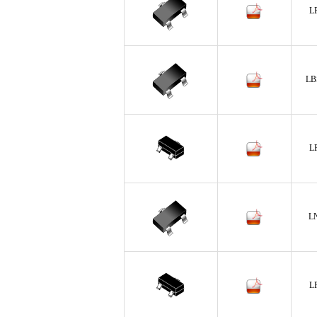
L
LB
L
L
L