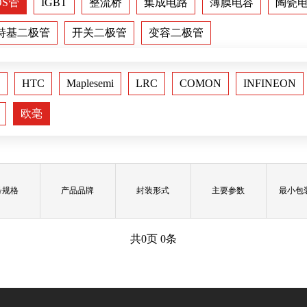
OS管
IGBT
整流桥
集成电路
薄膜电容
陶瓷
特基二极管
开关二极管
变容二极管
HTC
Maplesemi
LRC
COMON
INFINEON
欧毫
号规格
产品品牌
封装形式
主要参数
最小包
共
0
页
0
条