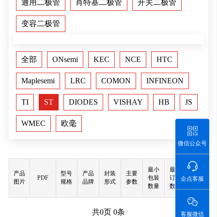
通用二极管
肖特基二极管
开关二极管
变容二极管
全部
ONsemi
KEC
NCE
HTC
Maplesemi
LRC
COMON
INFINEON
TI
ST
DIODES
VISHAY
HB
JS
WMEC
欧毫
微信公众号
最小
最小
产品
型号
产品
封装
主要
PDF
包装
订购
购买
企点客服
图片
规格
品牌
形式
参数
数量
数量
共
0
页
0
条
客服微信