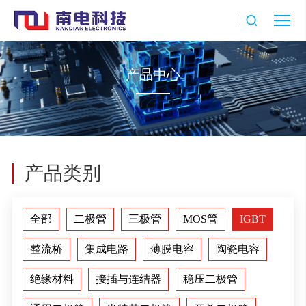
产品中心
产品类别
全部
二极管
三极管
MOS管
IGBT
整流桥
集成电路
薄膜电容
陶瓷电容
绝缘材料
接插与连结器
稳压二极管