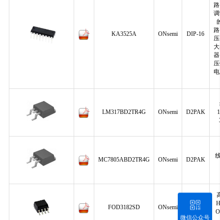
路
调
路
KA3525A
ONsemi
DIP-16
压
大
器
压
电
LM317BD2TR4G
ONsemi
D2PAK
1
MC7805ABD2TR4G
ONsemi
D2PAK
H
FOD3182SD
ONsemi
SMT-8
O
微信公众号