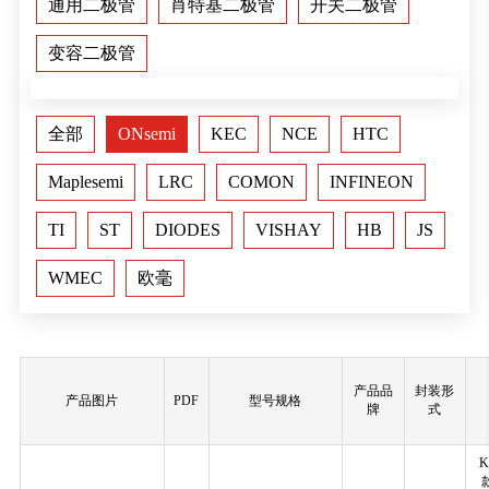
通用二极管
肖特基二极管
开关二极管
变容二极管
全部
ONsemi
KEC
NCE
HTC
Maplesemi
LRC
COMON
INFINEON
TI
ST
DIODES
VISHAY
HB
JS
WMEC
欧毫
产品品
封装形
产品图片
PDF
型号规格
牌
式
K