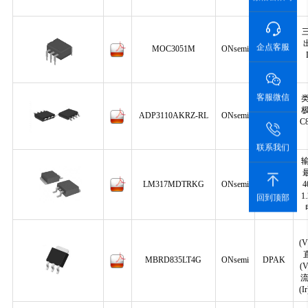
三
企点客服
MOC3051M
ONsemi
PDIP-6
客服微信
ADP3110AKRZ-RL
ONsemi
SOP-8
C
联系我们
LM317MDTRKG
ONsemi
DPAK
1
回到顶部
(
MBRD835LT4G
ONsemi
DPAK
(
流
(I