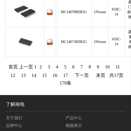
门
SOIC-
MC14070BDR2G
ONsemi
源
14
SOIC-
MC14071BDR2G
ONsemi
14
首页
上一页
1
2
3
4
5
6
7
8
9
10
11
12
13
14
15
16
17
下一页
末页
共
17
页
170
条
了解南电
关于我们
产品中心
品牌中心
视频展示