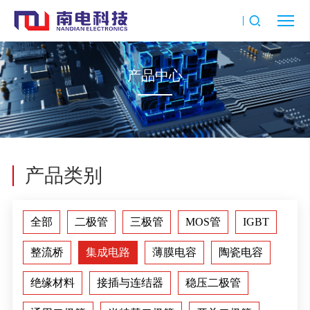
产品中心
产品类别
全部
二极管
三极管
MOS管
IGBT
整流桥
集成电路
薄膜电容
陶瓷电容
绝缘材料
接插与连结器
稳压二极管