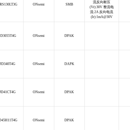
流反向耐压
RS130LT3G
ONsemi
SMB
(Vr):30V 整流电
流:2A 反向电流
(Ir):1mA@30V
D3055T4G
ONsemi
DPAK
JD340T4G
ONsemi
DAPK
JD41CT4G
ONsemi
DPAK
D45H11T4G
ONsemi
DPAK