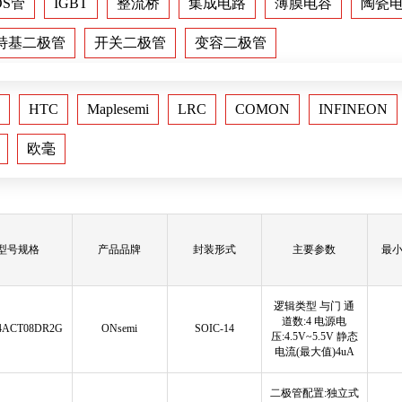
OS管
IGBT
整流桥
集成电路
薄膜电容
陶瓷
特基二极管
开关二极管
变容二极管
HTC
Maplesemi
LRC
COMON
INFINEON
欧毫
型号规格
产品品牌
封装形式
主要参数
最
逻辑类型 与门 通
道数:4 电源电
4ACT08DR2G
ONsemi
SOIC-14
压:4.5V~5.5V 静态
电流(最大值)4uA
二极管配置:独立式