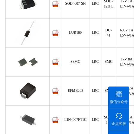
SOD-
1kV 1A
SOD4007-SH
LRC
123FL
1.1V@1
DO-
600V 1A
LUR160
LRC
41
1.5V@1
1kV 8A
S8MC
LRC
SMC
1.1V@8
600V 2A
EFMB208
LRC
SMB
1.7V@2
微信公众号
SOD-
1kV 1A
L1N4007FT1G
LRC
123
1.1V@1
企点客服