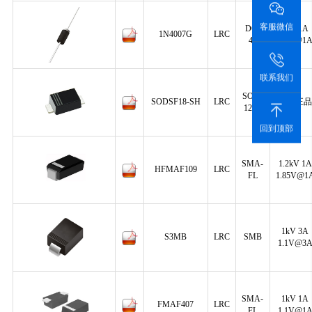
客服微信
DO-
1kV 1A
1N4007G
LRC
41
1.1V@1
联系我们
SOD-
SODSF18-SH
LRC
原装正品
123F
回到顶部
SMA-
1.2kV 1A
HFMAF109
LRC
FL
1.85V@1
1kV 3A
S3MB
LRC
SMB
1.1V@3
SMA-
1kV 1A
FMAF407
LRC
FL
1.1V@1