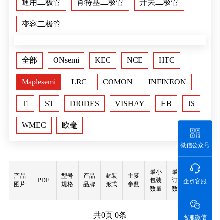
通用二极管
肖特基二极管
开关二极管
变容二极管
全部
ONsemi
KEC
NCE
HTC
Maplesemi
LRC
COMON
INFINEON
TI
ST
DIODES
VISHAY
HB
JS
WMEC
欧毫
微信公众号
最小
最小
产品
型号
产品
封装
主要
PDF
包装
订购
购买
企点客服
图片
规格
品牌
形式
参数
数量
数量
共
0
页
0
条
客服微信