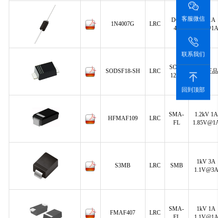
客服微信
DO-
1kV 1A
1N4007G
LRC
41
1.1V@1
联系我们
SOD-
SODSF18-SH
LRC
原装正品
123F
回到顶部
SMA-
1.2kV 1A
HFMAF109
LRC
FL
1.85V@1
1kV 3A
S3MB
LRC
SMB
1.1V@3
SMA-
1kV 1A
FMAF407
LRC
FL
1.1V@1