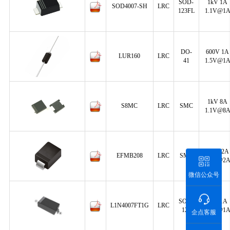
SOD-
1kV 1A
SOD4007-SH
LRC
123FL
1.1V@1
DO-
600V 1A
LUR160
LRC
41
1.5V@1
1kV 8A
S8MC
LRC
SMC
1.1V@8
600V 2A
EFMB208
LRC
SMB
1.7V@2
微信公众号
SOD-
1kV 1A
L1N4007FT1G
LRC
123
1.1V@1
企点客服